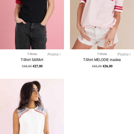
T-Shirts
Promo !
T-Shirts
Promo !
T-Shirt SARAH
T-Shirt MELODIE inadea
€
68,00
€
27,00
€
65,00
€
26,00
Le
Le
prix
prix
initial
actuel
était :
est :
€75,00.
€25,00.