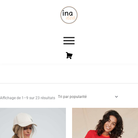
Trié
par
popularité
Affichage de 1–9 sur 23 résultats
Le
Le
Le
Le
prix
prix
prix
prix
initial
actuel
initial
actuel
était :
est :
était :
est :
€50,00.
€20,00.
€60,00.
€24,00.