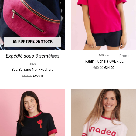
EN RUPTURE DE STOCK
Expédié sous 3 semaines
Promo !
T-Shirts
Promo !
T-Shirt Fuchsia GABRIEL
Sacs
€
60,00
€
24,00
Sac Banane Noir/Fuchsia
€
69,00
€
27,60
Le
Le
Le
Le
prix
prix
prix
prix
initial
actuel
initial
actuel
était :
est :
était :
est :
€68,00.
€27,00.
€65,00.
€26,00.