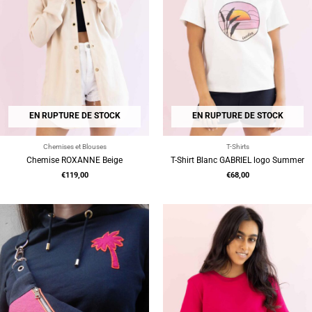
EN RUPTURE DE STOCK
EN RUPTURE DE STOCK
Chemises et Blouses
T-Shirts
Chemise ROXANNE Beige
T-Shirt Blanc GABRIEL logo Summer
€
119,00
€
68,00
Le
Le
Le
Le
prix
prix
prix
prix
initial
actuel
initial
actuel
était :
est :
était :
est :
€69,00.
€27,60.
€60,00.
€24,00.