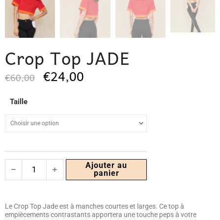
Crop Top JADE
Le
Le
€
24,00
€
60,00
prix
prix
initial
actuel
était :
est :
quantité
Taille
€60,00.
€24,00.
de
Crop
Top
JADE
Ajouter au
panier
Le Crop Top Jade est à manches courtes et larges. Ce top à
empiècements contrastants apportera une touche peps à votre