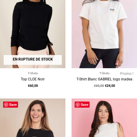
EN RUPTURE DE STOCK
T-Shirts
T-Shirts
Promo !
Top CLOE Noir
T-Shirt Blanc GABRIEL logo inadea
€
60,00
€
60,00
€
24,00
Save
Save