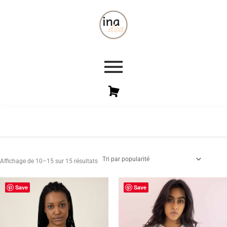
Trié
par
popularité
Affichage de 10–15 sur 15 résultats
Le
Le
Save
Save
prix
prix
initial
actuel
était :
est :
€60,00.
€24,00.