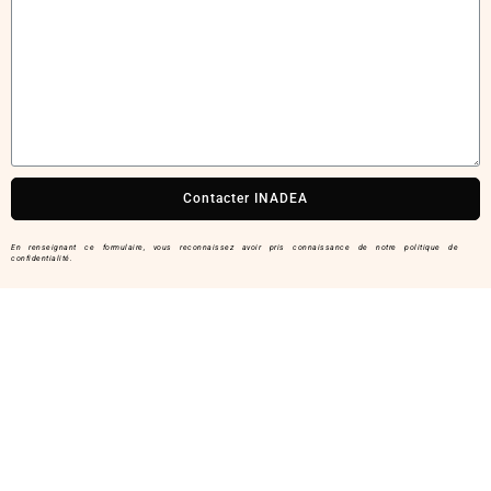
Contacter INADEA
En renseignant ce formulaire, vous reconnaissez avoir pris connaissance de
notre politique de
confidentialité
.